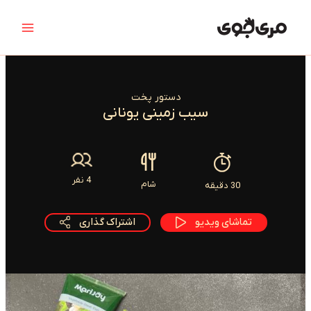
رش
Main
ه
Menu
حتوا
دستور پخت
سیب زمینی یونانی
4 نفر
شام
30 دقیقه
تماشای ویدیو
اشتراک گذاری