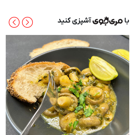
با
آشپزی کنید