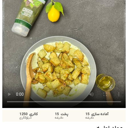
آماده سازی
15
پخت
15
کالری
1250
دقیقه
دقیقه
کیلوکالری