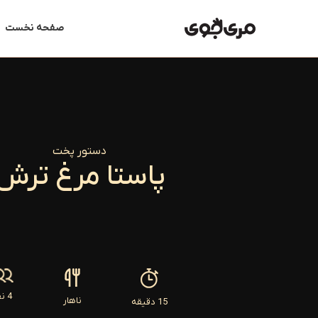
رش
ه
صفحه نخست
حتوا
دستور پخت
پاستا مرغ ترش
4 نفر
ناهار
15 دقیقه