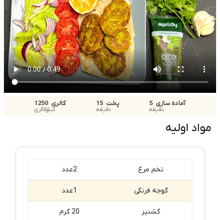
آماده سازی
5
پخت
15
کالری
1250
دقیقه
دقیقه
کیلوکالری
مواد اولیه
تخم مرغ
2عدد
گوجه فرنگی
1عدد
گشنیز
20 گرم