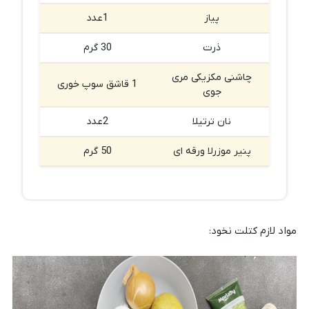
پیاز
1عدد
ذرت
30 گرم
چاشنی مکزیکی مری
1 قاشق سوپ خوری
جوی
نان ترتیلا
2عدد
پنیر موزرلا ورقه ای
50 گرم
مواد لازم کتلت نخود: