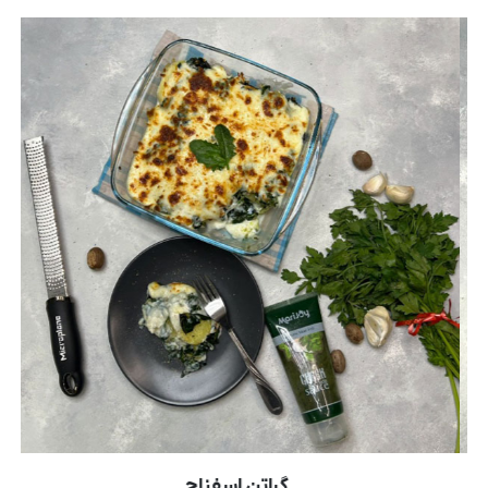
گراتن اسفناج