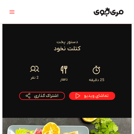
رش
Main
ه
Menu
حتوا
دستور پخت
کتلت نخود
2 نفر
ناهار
25 دقیقه
تماشای ویدیو
اشتراک گذاری