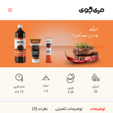
رش
Main
ه
Menu
حتوا
نمک
انرژی
ماندگاری
چربی
1.5
20
12 ماه
2.25
توضیحات
توضیحات تکمیلی
نظرات (0)