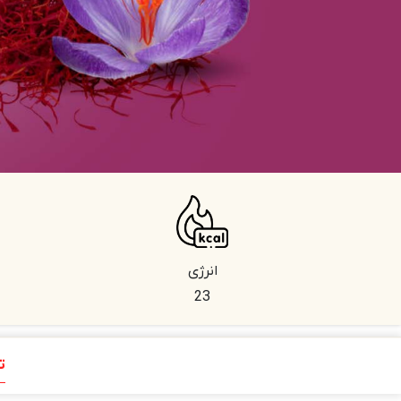
انرژی
23
ت