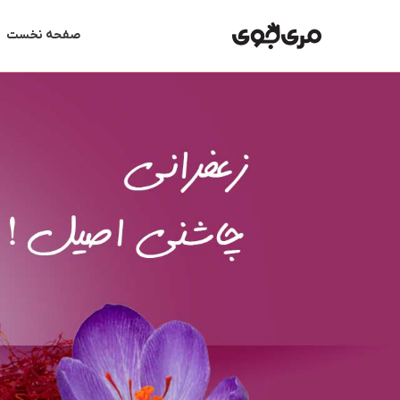
رش
ه
صفحه نخست
حتوا