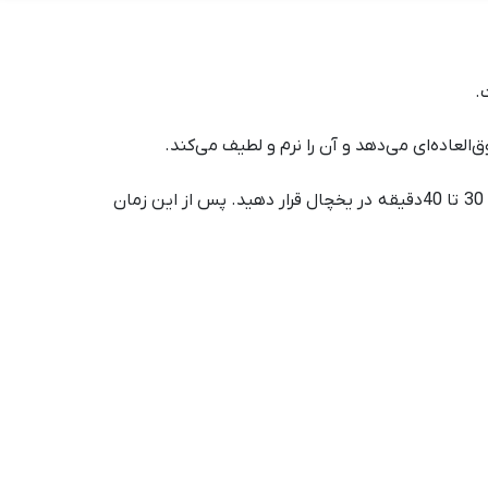
.
لعاده‌ای می‌دهد و آن را نرم و لطیف می‌کند.
استفاده از چاشنی مایع زعفرانی بسیار آسان است. کافی است به ازای هر کیلوگرم گوشت 50 گرم از چاشنی اضافه کنید و به مدت 30 تا 40دقیقه در یخچال قرار دهید. پس از این زمان