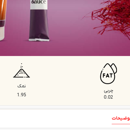
نمک
چربی
1.95
0.02
وضیحات
توضیحات تکمیلی
نظرات (0)