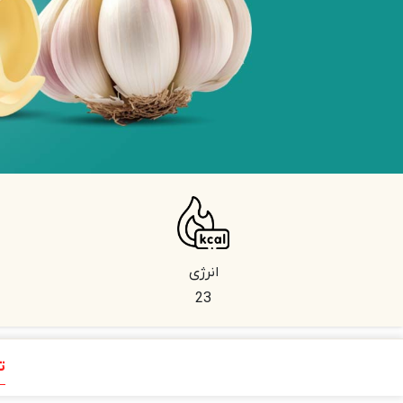
انرژی
23
ت