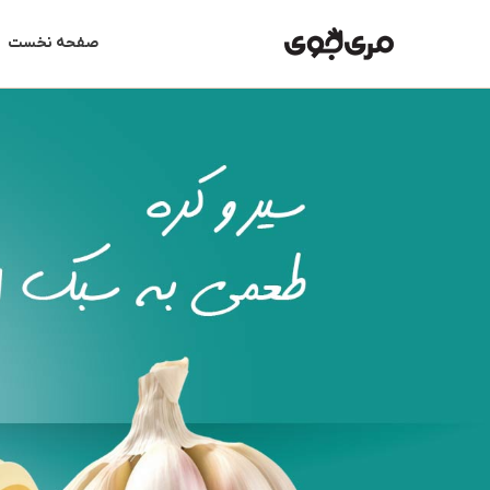
رش
ه
صفحه نخست
حتوا