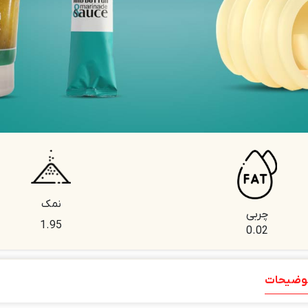
نمک
چربی
1.95
0.02
وضیحات
توضیحات تکمیلی
نظرات (0)