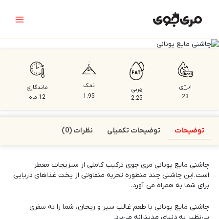
رش
Main
ه
Menu
حتوا
نمک
انرژی
ماندگاری
چربی
1.95
23
12 ماه
2.25
توضیحات
توضیحات تکمیلی
نظرات (0)
چاشنی مایع یونانی
مری جوی
ترکیب کاملی از سبزیجات معطر
است.این چاشنی چند منظوره تجربه متفاوتی از پخت غذاهای دریایی
برای شما به همراه می آورد.
چاشنی مایع یونانی با طعم غالب سیر و ریحان، شما را به سفری
بی‌نظیر به دنیای مدیترانه می‌برد.