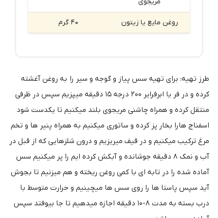
مریجوی
روغن مایع یا زیتون
۴۰ گرم
طرز تهیه: برای تهیه سس پیاز و گوجه و سیر را به روغن آغشته
کرده و در فر یا ابرفرایر ۲۰۰ درجه ۱۵ دقیقه میپزیم سپس در ظرفی
منتقل کرده و همراه چاشنی مریجوی بلند میکنیم تا یکدست شود
اسفناج هارا بخار پز کرده و ساتوری میکنیم به همراه پنیر ها و تخم
مرغ ترکیب میکنیم و در قیف میریزیم و درون شلزهایی که از قبل در
آب و نمک ۸ دقیقه جوشانده و آبکش کرده ایم را پر میکنیم سس
آماده شده را در تابه ای با کمی روغن ریخته و هم میزنیم تا بجوش
آید سپس پاستا ها را روی سس ها میچینیم و حرارت متوسط با
درب بسته به مدت ۸-۱۰ دقیقه اجازه میدهیم تا جا بیوفتد سپس