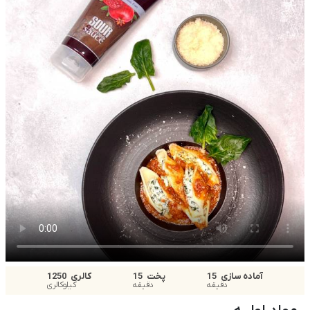
آماده سازی
15
پخت
15
کالری
1250
دقیقه
دقیقه
کیلوکالری