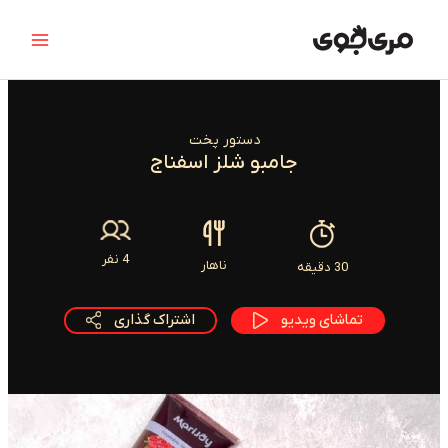
رش
Main
ه
Menu
حتوا
دستور پخت
جامبو شلز اسفناج
4 نفر
ناهار
30 دقیقه
تماشای ویدیو
اشتراک گذاری