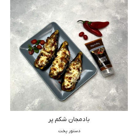
بادمجان شکم پر
دستور پخت