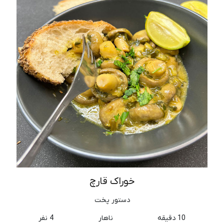
خوراک قارچ
دستور پخت
10 دقیقه
ناهار
4 نفر