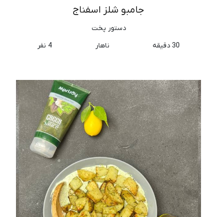
جامبو شلز اسفناج
دستور پخت
30 دقیقه
ناهار
4 نفر