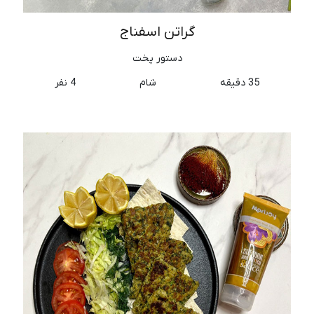
گراتن اسفناج
دستور پخت
35 دقیقه
شام
4 نفر