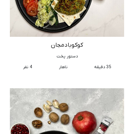
کوکوبادمجان
دستور پخت
35 دقیقه
ناهار
4 نفر