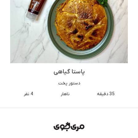
پاستا گیاهی
دستور پخت
35 دقیقه
ناهار
4 نفر