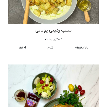
سیب زمینی یونانی
دستور پخت
30 دقیقه
شام
4 نفر