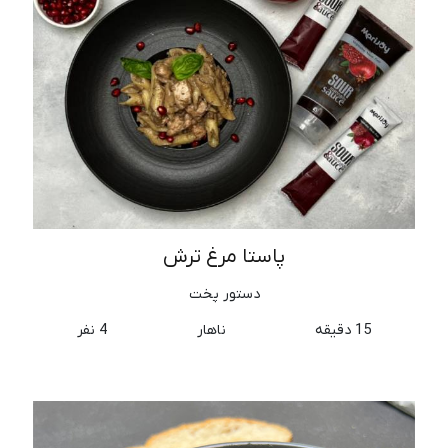
پاستا مرغ ترش
دستور پخت
15 دقیقه
ناهار
4 نفر