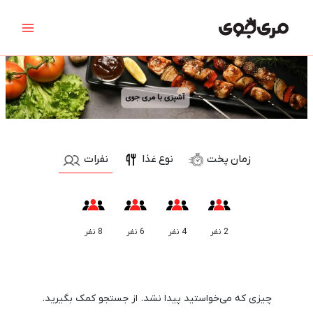
رش
جستجو
Main
ه
برای:
Menu
حتوا
نوع غذا
زمان پخت
نفرات
2 نفر
4 نفر
6 نفر
8 نفر
10 دقیقه
15 دقیقه
25 دقیقه
30 دقیقه
35 دقیقه
45 دقیقه
چیزی که می‌خواستید پیدا نشد. از جستجو کمک بگیرید.