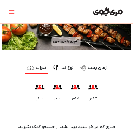
رش
جستجو
Main
ه
برای:
Menu
حتوا
نوع غذا
زمان پخت
نفرات
2 نفر
4 نفر
6 نفر
8 نفر
10 دقیقه
15 دقیقه
25 دقیقه
30 دقیقه
35 دقیقه
45 دقیقه
چیزی که می‌خواستید پیدا نشد. از جستجو کمک بگیرید.