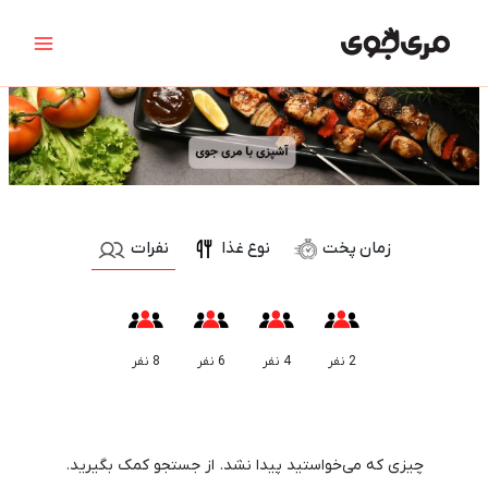
رش
جستجو
Main
ه
برای:
Menu
حتوا
نوع غذا
زمان پخت
نفرات
2 نفر
4 نفر
6 نفر
8 نفر
10 دقیقه
15 دقیقه
25 دقیقه
30 دقیقه
35 دقیقه
45 دقیقه
چیزی که می‌خواستید پیدا نشد. از جستجو کمک بگیرید.