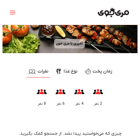
رش
جستجو
Main
ه
برای:
Menu
حتوا
نوع غذا
زمان پخت
نفرات
2 نفر
4 نفر
6 نفر
8 نفر
10 دقیقه
15 دقیقه
25 دقیقه
30 دقیقه
35 دقیقه
45 دقیقه
چیزی که می‌خواستید پیدا نشد. از جستجو کمک بگیرید.