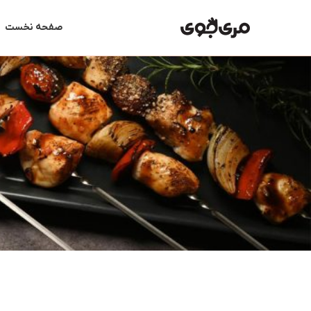
رش
ه
صفحه نخست
حتوا