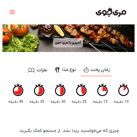
رش
جستجو
Main
ه
برای:
Menu
حتوا
زمان پخت
نوع غذا
نفرات
10 دقیقه
15 دقیقه
25 دقیقه
30 دقیقه
35 دقیقه
45 دقیقه
چیزی که می‌خواستید پیدا نشد. از جستجو کمک بگیرید.