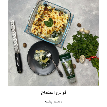
گراتن اسفناج
دستور پخت