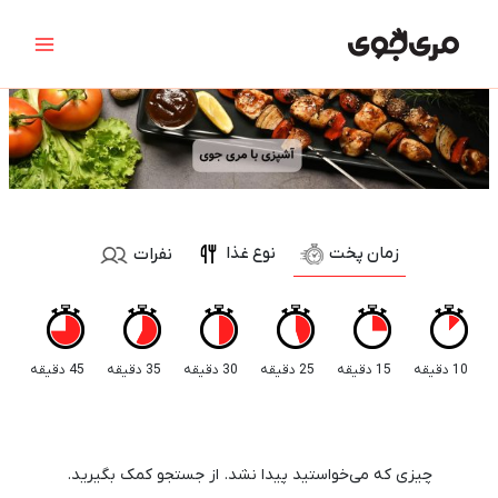
رش
جستجو
Main
ه
برای:
Menu
حتوا
زمان پخت
نوع غذا
نفرات
10 دقیقه
15 دقیقه
25 دقیقه
30 دقیقه
35 دقیقه
45 دقیقه
چیزی که می‌خواستید پیدا نشد. از جستجو کمک بگیرید.