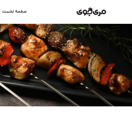
رش
ه
صفحه نخست
حتوا