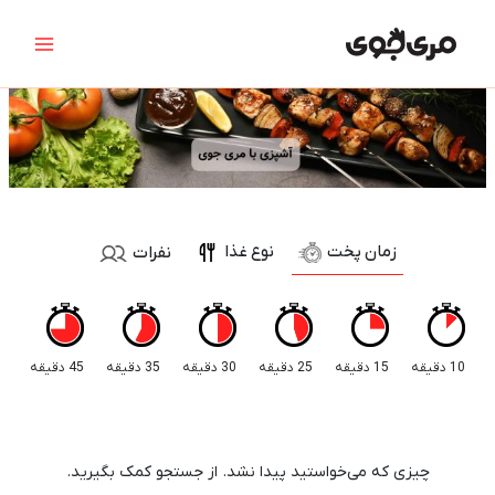
رش
جستجو
Main
ه
برای:
Menu
حتوا
زمان پخت
نوع غذا
نفرات
10 دقیقه
15 دقیقه
25 دقیقه
30 دقیقه
35 دقیقه
45 دقیقه
چیزی که می‌خواستید پیدا نشد. از جستجو کمک بگیرید.