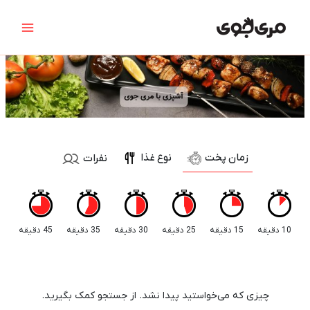
رش
جستجو
Main
ه
برای:
Menu
حتوا
زمان پخت
نوع غذا
نفرات
10 دقیقه
15 دقیقه
25 دقیقه
30 دقیقه
35 دقیقه
45 دقیقه
چیزی که می‌خواستید پیدا نشد. از جستجو کمک بگیرید.