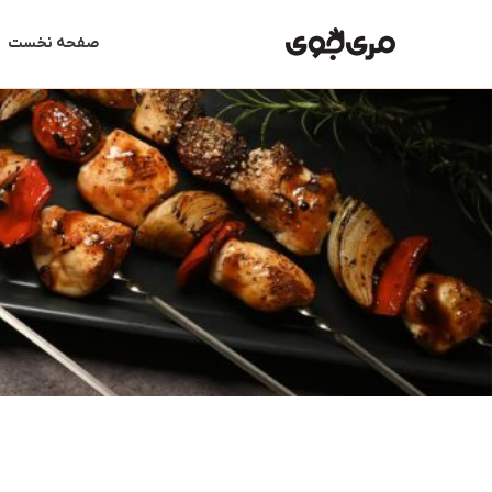
رش
ه
صفحه نخست
حتوا