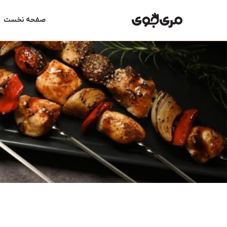
رش
ه
صفحه نخست
حتوا