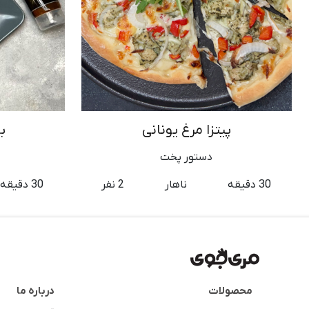
پیتزا مرغ یونانی
ب
دستور پخت
30 دقیقه
ناهار
2 نفر
30 دقیقه
محصولات
درباره ما