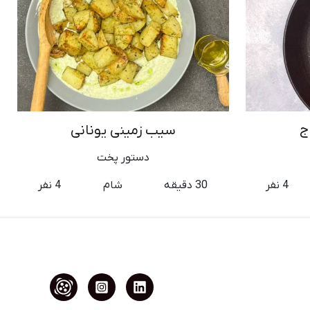
ج
سیب زمینی یونانی
دستور پخت
4 نفر
30 دقیقه
شام
4 نفر