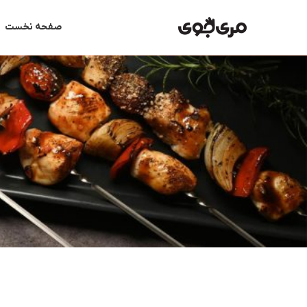
رش
ه
صفحه نخست
حتوا