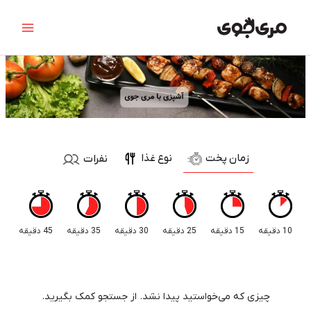
رش
جستجو
Main
ه
برای:
Menu
حتوا
زمان پخت
نوع غذا
نفرات
10 دقیقه
15 دقیقه
25 دقیقه
30 دقیقه
35 دقیقه
45 دقیقه
چیزی که می‌خواستید پیدا نشد. از جستجو کمک بگیرید.