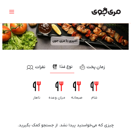
رش
جستجو
Main
ه
برای:
Menu
حتوا
نوع غذا
زمان پخت
نفرات
10 دقیقه
15 دقیقه
25 دقیقه
30 دقیقه
35 دقیقه
45 دقیقه
شام
صبحانه
میان وعده
ناهار
چیزی که می‌خواستید پیدا نشد. از جستجو کمک بگیرید.