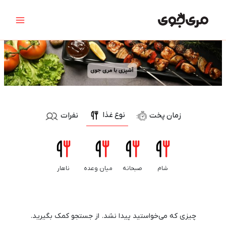
رش
جستجو
Main
ه
برای:
Menu
حتوا
نوع غذا
زمان پخت
نفرات
10 دقیقه
15 دقیقه
25 دقیقه
30 دقیقه
35 دقیقه
45 دقیقه
شام
صبحانه
میان وعده
ناهار
چیزی که می‌خواستید پیدا نشد. از جستجو کمک بگیرید.