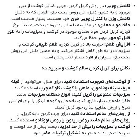
کاهش چربی
:
در روش گریل کردن، چربی اضافی گوشت از بین
می‌رود و به همین دلیل، این روش پخت برای افرادی که به دنبال
کاهش وزن
یا
کنترل چربی خون
خود هستند، بسیار مناسب است.
حفظ مواد مغذی
:
در مقایسه با سایر روش‌های پخت، مانند سرخ
کردن، گریل کردن مواد مغذی موجود در گوشت و سبزیجات را به
طور
قابل توجهی بهتر
حفظ می‌کند.
افزایش طعم
:
حرارت بالا در گریل کردن،
طعم طبیعی
گوشت و
سبزیجات را به طور کامل آشکار می‌کند و به همین دلیل، این روش
پخت برای بسیاری از افراد بسیار لذت‌بخش است.
نکاتی برای گریل کردن سالم گوشت و سبزیجات
:
از گوشت‌های کم‌چرب استفاده کنید
:
برای مثال، می‌توانید از
فیله
مرغ، سینه بوقلمون، ماهی یا گوشت گاو کم‌چرب
استفاده کنید.
سبزیجات متنوعی را گریل کنید
:
انواع مختلف سبزیجات
مانند
فلفل دلمه‌ای، پیاز، قارچ، کدو، بادمجان و گوجه فرنگی را برای افزایش
تنوع و ارزش غذایی غذای خود گریل کنید.
از روغن‌های سالم استفاده کنید
:
برای چرب کردن تابه گریل، از
روغن‌های سالم مانند روغن زیتون یا روغن آووکادو
استفاده کنید.
گوشت و سبزیجات را بیش از حد نپزید
:
پخت بیش از حد گوشت و
سبزیجات می‌تواند منجر به
تشکیل ترکیبات مضر
شود.