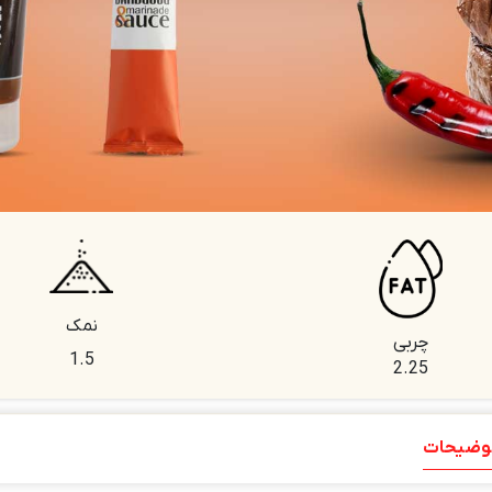
نمک
چربی
1.5
2.25
وضیحات
توضیحات تکمیلی
نظرات (0)