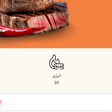
انرژی
20
ت