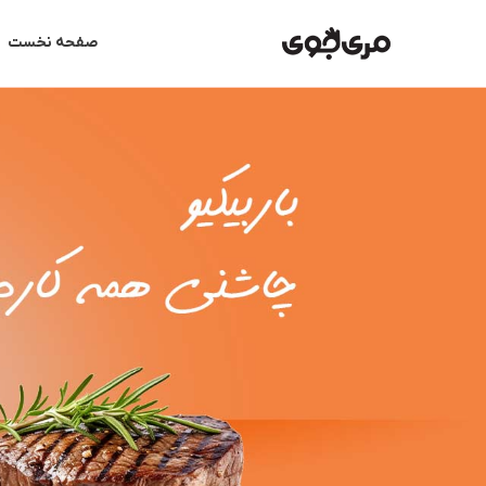
رش
ه
صفحه نخست
حتوا