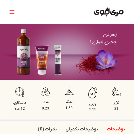
رش
Main
ه
Menu
حتوا
نمک
شکر
انرژی
ماندگاری
چربی
1.58
0.23
21
12 ماه
2.25
توضیحات
توضیحات تکمیلی
نظرات (0)