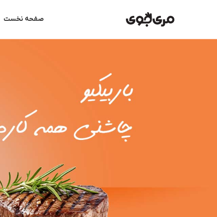
رش
ه
صفحه نخست
حتوا