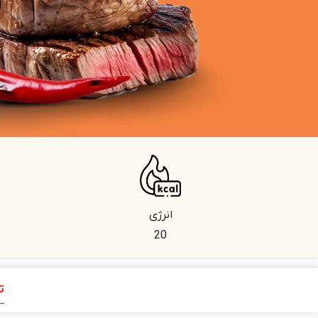
انرژی
20
ت