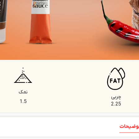
نمک
چربی
1.5
2.25
وضیحات
توضیحات تکمیلی
نظرات (0)