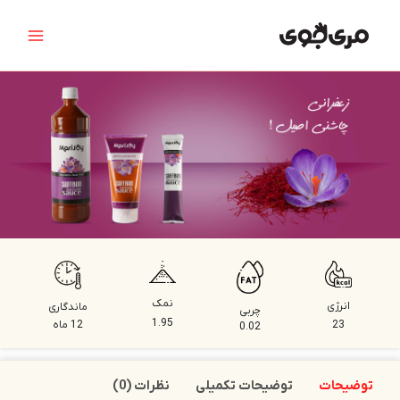
رش
Main
ه
Menu
حتوا
نمک
انرژی
ماندگاری
چربی
1.95
23
12 ماه
0.02
توضیحات
توضیحات تکمیلی
نظرات (0)