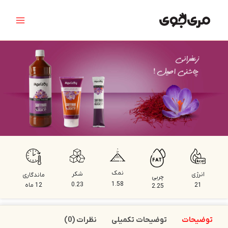
رش
Main
ه
Menu
حتوا
نمک
شکر
انرژی
ماندگاری
چربی
1.58
0.23
21
12 ماه
2.25
توضیحات
توضیحات تکمیلی
نظرات (0)