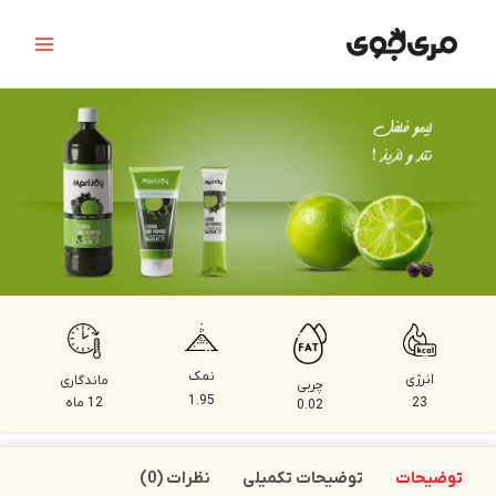
رش
Main
ه
Menu
حتوا
نمک
انرژی
ماندگاری
چربی
1.95
23
12 ماه
0.02
توضیحات
توضیحات تکمیلی
نظرات (0)