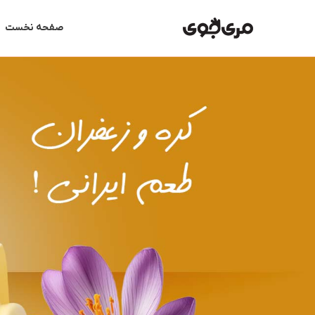
رش
ه
صفحه نخست
حتوا