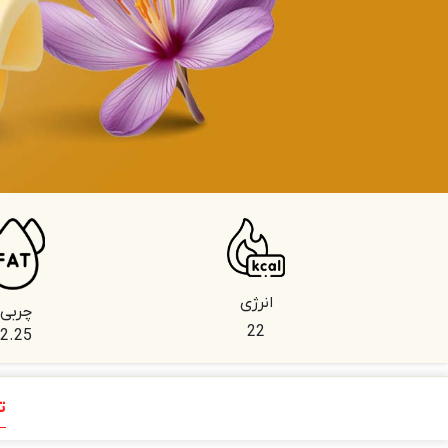
انرژی
چربی
22
2.25
ت