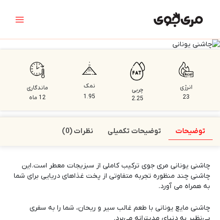
رش
Main
ه
Menu
حتوا
نمک
انرژی
ماندگاری
چربی
1.95
23
12 ماه
2.25
توضیحات
توضیحات تکمیلی
نظرات (0)
چاشنی یونانی
مری جوی
ترکیب کاملی از سبزیجات معطر است.این
چاشنی چند منظوره تجربه متفاوتی از پخت غذاهای دریایی برای شما
به همراه می آورد.
چاشنی مایع یونانی با طعم غالب سیر و ریحان، شما را به سفری
بی‌نظیر به دنیای مدیترانه می‌برد.