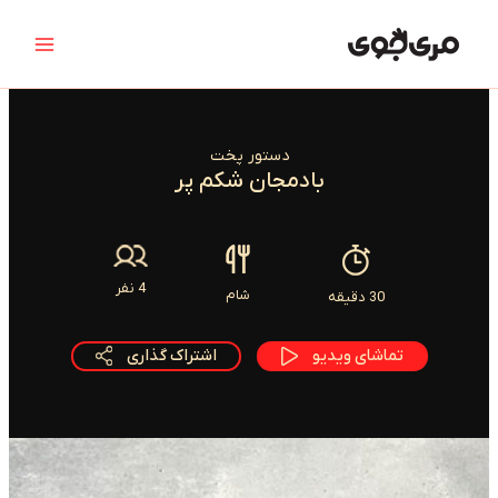
رش
Main
ه
Menu
حتوا
دستور پخت
بادمجان شکم پر
4 نفر
شام
30 دقیقه
تماشای ویدیو
اشتراک گذاری