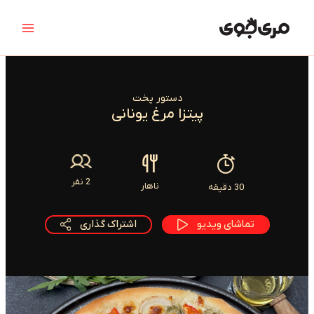
رش
Main
ه
Menu
حتوا
دستور پخت
پیتزا مرغ یونانی
2 نفر
ناهار
30 دقیقه
تماشای ویدیو
اشتراک گذاری