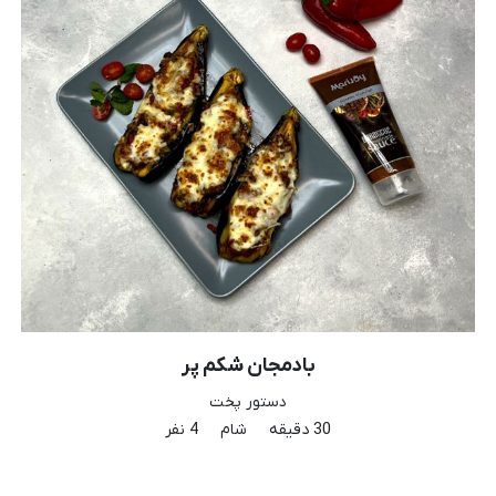
گراتن اسفناج
دستور پخت
35 دقیقه
شام
4 نفر