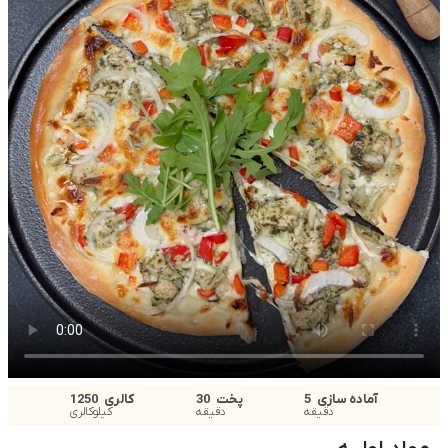
آماده سازی
5
پخت
30
کالری
1250
دقیقه
دقیقه
کیلوکالری