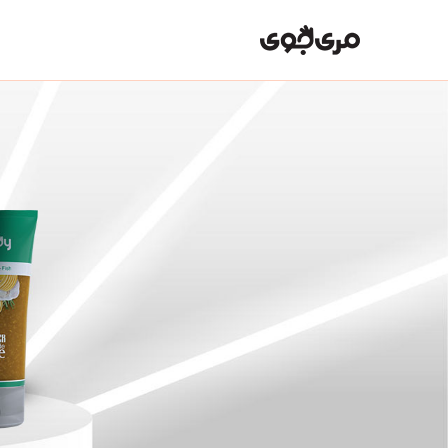
رش
ه
حتوا