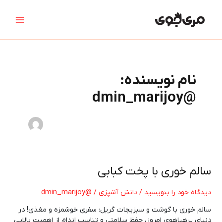
رش
Main
ه
Menu
حتوا
نام نویسنده:
@dmin_marijoy
سالم
سالم خوری با پخت کبابی
خوری
با
دیدگاه‌ خود را بنویسید
/
دانش آشپزی
/
@dmin_marijoy
پخت
سالم خوری با گوشت و سبزیجات گریل: سفری خوشمزه و مغذی! در
کبابی
دنیای پرهیاهوی امروز، حفظ سلامتی و تناسب اندام از اهمیت بالایی