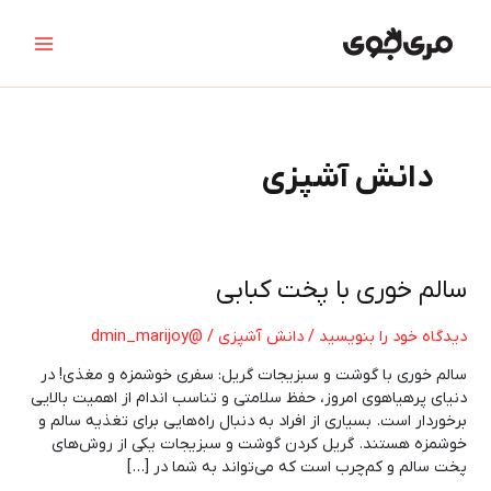
رش
Main
ه
Menu
حتوا
دانش آشپزی
سالم
سالم خوری با پخت کبابی
خوری
با
دیدگاه‌ خود را بنویسید
/
دانش آشپزی
/
@dmin_marijoy
پخت
سالم خوری با گوشت و سبزیجات گریل: سفری خوشمزه و مغذی! در
کبابی
دنیای پرهیاهوی امروز، حفظ سلامتی و تناسب اندام از اهمیت بالایی
برخوردار است. بسیاری از افراد به دنبال راه‌هایی برای تغذیه سالم و
خوشمزه هستند. گریل کردن گوشت و سبزیجات یکی از روش‌های
پخت سالم و کم‌چرب است که می‌تواند به شما در […]