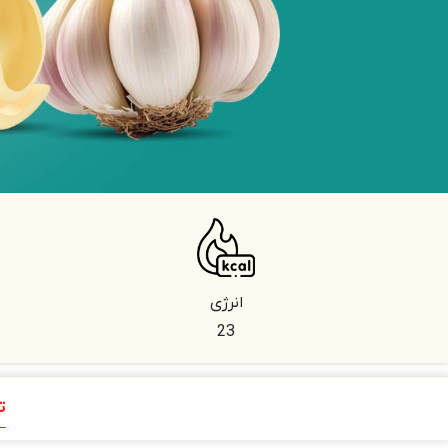
انرژی
23
ت