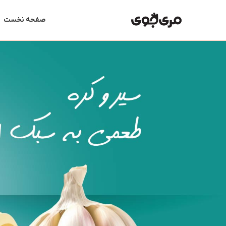
رش
ه
صفحه نخست
حتوا