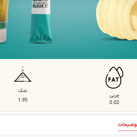
نمک
چربی
1.95
0.02
وضیحات
توضیحات تکمیلی
نظرات (0)