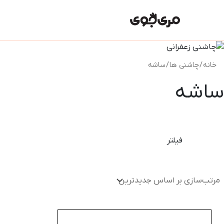
رش
ه
حتوا
خانه
/
چاشنی ها
/ ساشه
ساشه
فیلتر